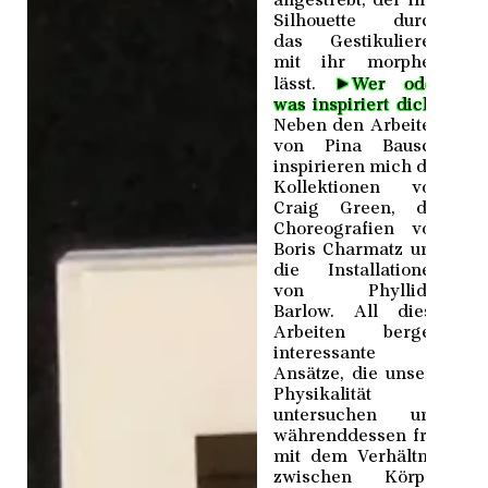
angestrebt, der ihre
Silhouette durch
das Gestikulieren
mit ihr morphen
►
lässt.
Wer oder
was inspiriert dich?
Neben den Arbeiten
von Pina Bausch
inspirieren mich die
Kollektionen von
Craig Green, die
Choreografien von
Boris Charmatz und
die Installationen
von Phyllidia
Barlow. All diese
Arbeiten bergen
interessante
Ansätze, die unsere
Physikalität
untersuchen und
währenddessen frei
mit dem Verhältnis
zwischen Körper