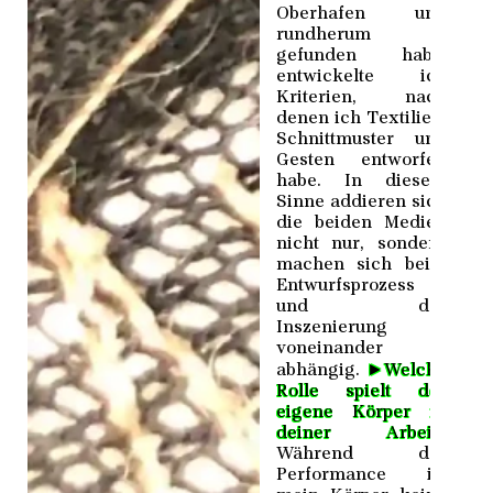
Oberhafen und
rundherum
gefunden habe,
entwickelte ich
Kriterien, nach
denen ich Textilien,
Schnittmuster und
Gesten entworfen
habe. In diesem
Sinne addieren sich
die beiden Medien
nicht nur, sondern
machen sich beim
Entwurfsprozess
und der
Inszenierung
voneinander
►
abhängig.
Welche
Rolle spielt der
eigene Körper in
deiner Arbeit?
Während der
Performance ist