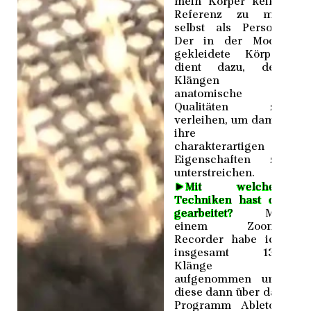
mein Körper keine
Referenz zu mir
selbst als Person.
Der in der Mode
gekleidete Körper
dient dazu, den
Klängen
anatomische
Qualitäten zu
verleihen, um damit
ihre
charakterartigen
Eigenschaften zu
unterstreichen.
►
Mit welchen
Techniken hast du
gearbeitet?
Mit
einem Zoom-
Recorder habe ich
insgesamt 130
Klänge
aufgenommen und
diese dann über das
Programm Ableton