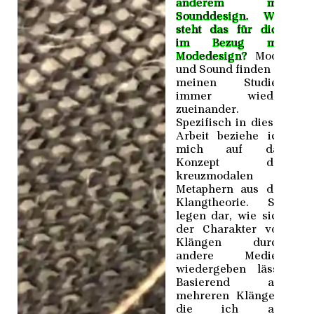
anderem mit
Sounddesign. Wie
steht das für dich
im Bezug mit
Modedesign?
Mode
und Sound finden in
meinen Studien
immer wieder
zueinander.
Spezifisch in dieser
Arbeit beziehe ich
mich auf das
Konzept der
kreuzmodalen
Metaphern aus der
Klangtheorie. Sie
legen dar, wie sich
der Charakter von
Klängen durch
andere Medien
wiedergeben lässt.
Basierend auf
mehreren Klängen,
die ich am