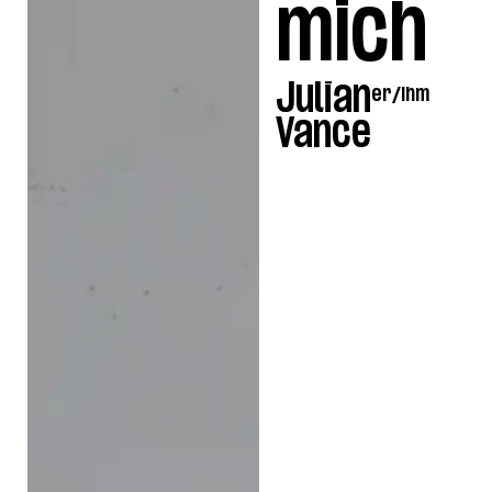
mich
Julian
er/ihm
Vance