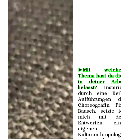
►
Mit welchem
Thema hast du dich
in deiner Arbeit
befasst?
Inspiriert
durch eine Reihe
Aufführungen der
Choreografin Pina
Bausch, setzte ich
mich mit dem
Entwerfen einer
eigenen
Kulturanthropologie