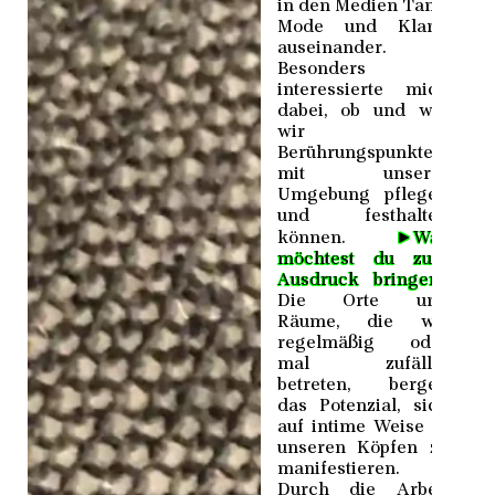
in den Medien Tanz,
Mode und Klang
auseinander.
Besonders
interessierte mich
dabei, ob und wie
wir
Berührungspunkte
mit unserer
Umgebung pflegen
und festhalten
►
können.
Was
möchtest du zum
Ausdruck bringen?
Die Orte und
Räume, die wir
regelmäßig oder
mal zufällig
betreten, bergen
das Potenzial, sich
auf intime Weise in
unseren Köpfen zu
manifestieren.
Durch die Arbeit