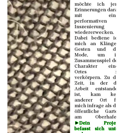
möchte ich jene
Erinnerungen daran
mit einer
performativen
Inszenierung
wiedererwecken.
Dabei bediene ich
mich an Klängen,
Gesten und der
Mode, um im
Zusammenspiel den
Charakter eines
Ortes zu
verkörpern. Zu der
Zeit, in der die
Arbeit entstanden
ist, kam kein
anderer Ort für
mich infrage als der
öffentliche Garten
am Oberhafen.
►
Dein Projekt
befasst sich unter