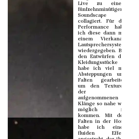
Live zu einem
fünfzehnminütigen
Soundscape
collagiert. Für die
Performance habe
ich diese dann mit
einem Vierkanal-
Lautsprechersystem
wiedergegeben. Bei
den Entwürfen der
Kleidungsstücke
habe ich viel mit
Absteppungen und
Falten gearbeitet,
um den Texturen
der
aufgenommenen
Klänge so nahe wie
möglich zu
kommen. Mit den
Falten in der Hose
habe ich einen
fluiden Effekt