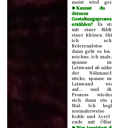
meist wird genäht.
►
Kannst du von
deinem
Gestaltungsprozess
erzählen?
Es startet
mit einer Bildidee,
einer kleinen Skizze,
ich schieße
Referenzfotos und
dann geht es los. Ich
zeichne, ich male, ich
spanne meine
Leinwand ab nähe mit
der Nähmaschine,
sticke, spanne meine
Leinwand wieder
auf ... und dieser
Prozess wiederholt
sich dann ein paar
Mal. Ich beginne
normalerweise mit
Kohle und Acryl und
ende mit Ölfarben.
►
Was inspiriert dich?