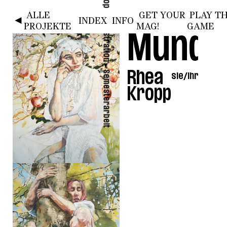
ALLE
GET YOUR
PLAY T
HOME
SAMT 1
SAMT 2
SAMT 3
SAMT 4
►
◄
INDEX
INFO
Illustration
PROJEKTE
MAG!
GAME
Mundr
►
Semesterarbeit
Rhea
sie/ihr
Kropp