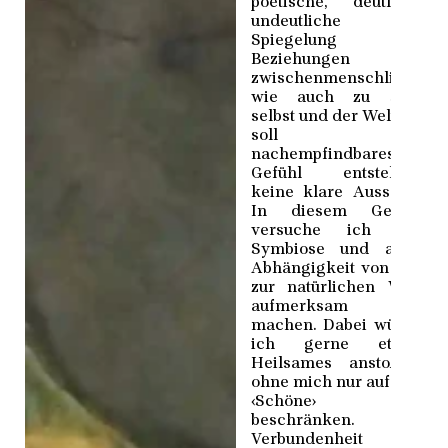
poetische, deutlich-
undeutliche
Spiegelung von
Beziehungen –
zwischenmenschlich,
wie auch zu sich
selbst und der Welt. Es
soll ein
nachempfindbares
Gefühl entstehen,
keine klare Aussage.
In diesem Gefühl
versuche ich die
Symbiose und auch
Abhängigkeit von uns
zur natürlichen Welt
aufmerksam zu
machen. Dabei würde
ich gerne etwas
Heilsames anstoßen,
ohne mich nur auf das
‹Schöne› zu
beschränken.
Verbundenheit und