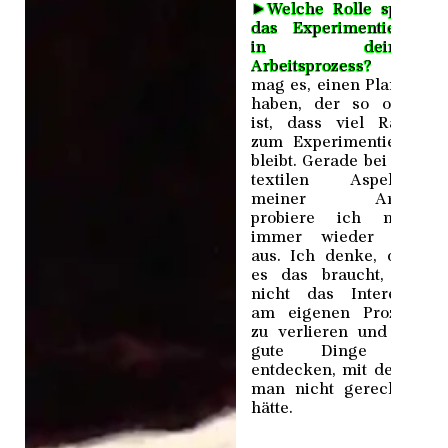
►
Welche Rolle spielt
das Experimentieren
in deinem
Arbeitsprozess?
Ich
mag es, einen Plan zu
haben, der so offen
ist, dass viel Raum
zum Experimentieren
bleibt. Gerade bei den
textilen Aspekten
meiner Arbeit
probiere ich mich
immer wieder neu
aus. Ich denke, dass
es das braucht, um
nicht das Interesse
am eigenen Prozess
zu verlieren und um
gute Dinge zu
entdecken, mit denen
man nicht gerechnet
hätte.