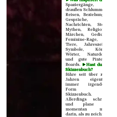
Spaziergänge,
draußen Schlummern,
Reisen, Beziehungen,
Gespräche,
Nachrichten, Stoffe,
Mythen, Religionen,
Märchen, Gedichte,
Feminine-Rage,
Tiere, Jahreszeiten,
Symbole, Körper,
Wörter, Naturdokus
und gute Pinterest
►
Boards.
Hast du ein
Skizzenbuch?
Ich
führe seit über zehn
Jahren eigentlich
immer irgendeine
Form von
Skizzenbuch.
Allerdings schreibe
und plane ich
momentan mehr
darin, als zu zeichnen.