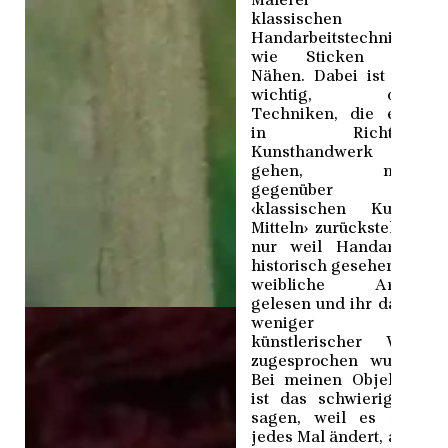
Malerei und
klassischen
Handarbeitstechniken
wie Sticken und
Nähen. Dabei ist mir
wichtig, dass
Techniken, die eher
in Richtung
Kunsthandwerk
gehen, nicht
gegenüber
‹klassischen Kunst-
Mitteln› zurückstehen,
nur weil Handarbeit
historisch gesehen als
weibliche Arbeit
gelesen und ihr damit
weniger
künstlerischer Wert
zugesprochen wurde.
Bei meinen Objekten
ist das schwierig zu
sagen, weil es sich
jedes Mal ändert, aber