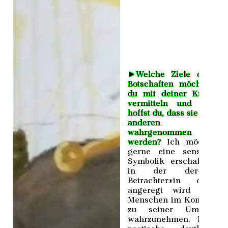
►
Welche Ziele oder
Botschaften möchtest
du mit deiner Kunst
vermitteln und wie
hoffst du, dass sie von
anderen
wahrgenommen
werden?
Ich möchte
gerne eine sensible
Symbolik erschaffen,
in der der*die
Betrachter*in dazu
angeregt wird den
Menschen im Kontext
zu seiner Umwelt
wahrzunehmen. Eine