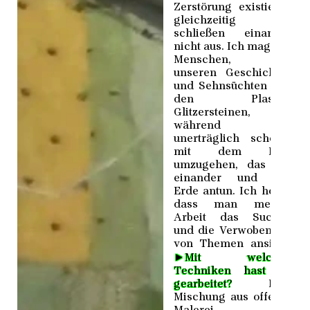
Zerstörung existieren
gleichzeitig und
schließen einander
nicht aus. Ich mag uns
Menschen, mit
unseren Geschichten
und Sehnsüchten und
den Plastik-
Glitzersteinen,
während es
unerträglich scheint,
mit dem Leid
umzugehen, das wir
einander und der
Erde antun. Ich hoffe,
dass man meiner
Arbeit das Suchen
und die Verwobenheit
von Themen ansieht.
►
Mit welchen
Techniken hast du
gearbeitet?
Eine
Mischung aus offener