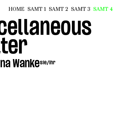
HOME
SAMT 1
SAMT 2
SAMT 3
SAMT 4
cellaneous
ter
ina Wanke
sie/ihr